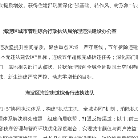
提质增效。获得住建部巩固深化“强基础、转作风、树形象”专项行动
海淀区城市管理综合行政执法局治理违法建设办公室
坚提升空间品质。聚焦重点区域，严守底线，五年拆除违建7
基本无违法建设区”目标，连续五年超额完成拆违任务；深化部门
门、属地相关部门从点状、片状治理转向全域全周期国土空间持
减、新生违建严管严控、动态零增长的目标。
海淀区海淀街道综合行政执法队
+5”协同执法体系，构建“执法主抓、全域协同”机制，消除
理体系解决群众难题；组建商居联盟，打通反馈渠道；以“门前
容秩序管理与营商环境优化深度融合，实现城市颜值与商户效益“