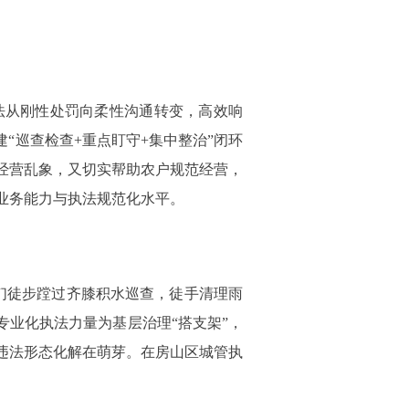
法从刚性处罚向柔性沟通转变，高效响
“巡查检查+重点盯守+集中整治”闭环
经营乱象，又切实帮助农户规范经营，
业务能力与执法规范化水平。
们徒步蹚过齐膝积水巡查，徒手清理雨
专业化执法力量为基层治理“搭支架”，
违法形态化解在萌芽。在房山区城管执