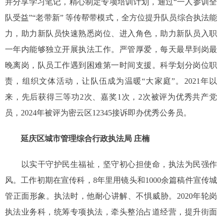
并分享学习笔记，精心制定专项培训计划，通过“一人参训全
队受益”“老带新” 等传帮带模式，全方位提升队员综合执法能
力，助力新队员快速熟悉岗位、进入角色，助力新队员入职
一年内能够独立开展执法工作。严管厚爱，每天最早到岗最
晚离岗，队员工作遇到困难第一时间支援。科学划分岗位职
责，组织文体活动，让队伍成为温暖“大家庭”。2021年以
来，先后获得三等功2次、嘉奖1次，2次被评为优秀共产党
员，2024年被评为密云区12345接诉即办优秀公务员。
延庆区城市管理综合行政执法局 庄楠
以实干守护民生福祉，坚守初心担使命，执法为民强作
风。工作初期在宣传科，8年里用镜头和1000余篇稿件宣传城
管正面形象。执法时，他耐心讲解、不惧威胁。2020年轮岗
执法业务科，统筹专项执法，牵头整治占道经营，提升街面