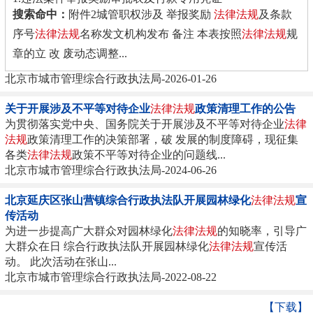
搜索命中：
附件2城管职权涉及 举报奖励
法律
法规
及条款
2.城管职权涉及“举报奖励”法律法规及条款
序号
法律
法规
名称发文机构发布 备注 本表按照
法律
法规
规
章的立 改 废动态调整...
北京市城市管理综合行政执法局-2026-01-26
关于开展涉及不平等对待企业
法律
法规
政策清理工作的公告
为贯彻落实党中央、国务院关于开展涉及不平等对待企业
法律
法规
政策清理工作的决策部署，破 发展的制度障碍，现征集
各类
法律
法规
政策不平等对待企业的问题线...
北京市城市管理综合行政执法局-2024-06-26
北京延庆区张山营镇综合行政执法队开展园林绿化
法律
法规
宣
传活动
为进一步提高广大群众对园林绿化
法律
法规
的知晓率，引导广
大群众在日 综合行政执法队开展园林绿化
法律
法规
宣传活
动。 此次活动在张山...
北京市城市管理综合行政执法局-2022-08-22
【下载】