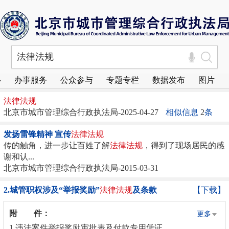
心
办事服务
公众参与
专题专栏
数据发布
图片
法律
法规
北京市城市管理综合行政执法局-2025-04-27
相似信息
2
条
发扬雷锋精神 宣传
法律
法规
传的触角，进一步让百姓了解
法律
法规
，得到了现场居民的感
谢和认...
北京市城市管理综合行政执法局-2015-03-31
2.城管职权涉及“举报奖励”
法律
法规
及条款
【下载】
附 件：
更多
1.违法案件举报奖励审批表及付款专用凭证