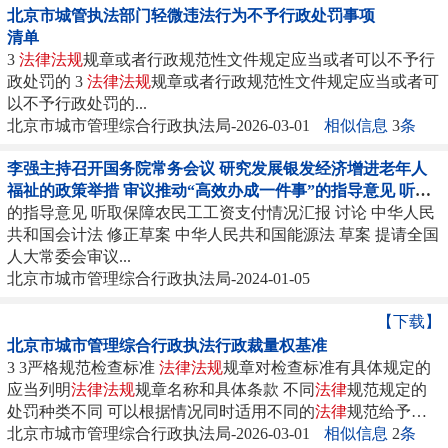
北京市城管执法部门轻微违法行为不予行政处罚事项
清单
3
法律
法规
规章或者行政规范性文件规定应当或者可以不予行
政处罚的 3
法律
法规
规章或者行政规范性文件规定应当或者可
以不予行政处罚的...
北京市城市管理综合行政执法局-2026-03-01
相似信息
3
条
李强主持召开国务院常务会议 研究发展银发经济增进老年人
福祉的政策举措 审议推动“高效办成一件事”的指导意见 听取
保障农民工工资支付情况汇报 讨论《中华人民共和国会计法
的指导意见 听取保障农民工工资支付情况汇报 讨论 中华人民
（修正草案）》等
共和国会计法 修正草案 中华人民共和国能源法 草案 提请全国
法律
法规
人大常委会审议...
北京市城市管理综合行政执法局-2024-01-05
【下载】
北京市城市管理综合行政执法行政裁量权基准
3 3严格规范检查标准
法律
法规
规章对检查标准有具体规定的
应当列明
法律
法规
规章名称和具体条款 不同
法律
规范规定的
处罚种类不同 可以根据情况同时适用不同的
法律
规范给予处
罚...
北京市城市管理综合行政执法局-2026-03-01
相似信息
2
条