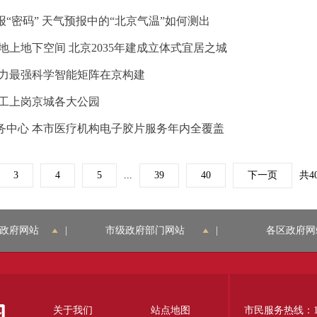
“密码” 天气预报中的“北京气温”如何测出
上地下空间 北京2035年建成立体式宜居之城
实力最强科学智能矩阵在京构建
员工上岗京城各大公园
务中心 本市医疗机构电子胶片服务年内全覆盖
3
4
5
...
39
40
下一页
共4
政府网站
|
市级政府部门网站
|
各区政府网
关于我们
站点地图
市民服务热线：12