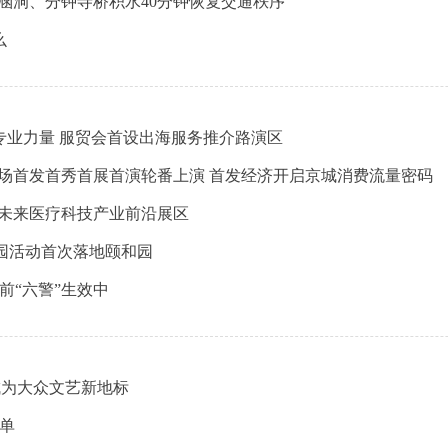
园涵洞、分钟寺桥积水40分钟恢复交通秩序
么
专业力量 服贸会首设出海服务推介路演区
0余场首发首秀首展首演轮番上演 首发经济开启京城消费流量密码
设未来医疗科技产业前沿展区
园活动首次落地颐和园
前“六警”生效中
成为大众文艺新地标
榜单