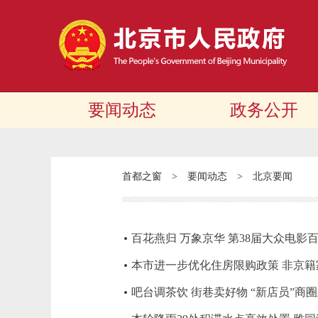
要闻动态
政务公开
首都之窗
>
要闻动态
>
北京要闻
百花燕归 万象京华 第38届大众电
本市进一步优化住房限购政策 非京籍
吧台调茶饮 街巷卖好物 “新店员”商