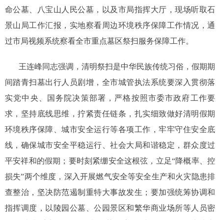
命公墓、八宝山人民公墓，以及市局指挥大厅，现场听取石
景山局工作汇报，实地察看周边环境秩序保障工作情况，通
过市局视频系统察看全市重点墓区祭扫服务保障工作。
王连峰同志强调，清明祭扫是中华民族传统习俗，假期期
间踏青扫墓出行人员剧增，全市城管执法系统要深入贯彻落
实党中央、国务院决策部署，严格按照市委市政府工作要
求，坚持底线思维，拧紧责任链条，扎实细致做好清明假期
环境秩序保障、城市安全运行等各项工作，牢牢守住安全底
线，确保城市安全平稳运行、社会大局和谐稳定，群众度过
平安祥和的假期；要时刻紧绷安全这根弦，立足“降概率、控
损失”两个维度，深入开展燃气安全等安全生产和火灾隐患排
查整治，坚决防范遏制重特大事故发生；要加强统筹协调和
指挥调度，以陵园公墓、公园景区和繁华商业场所等人员密