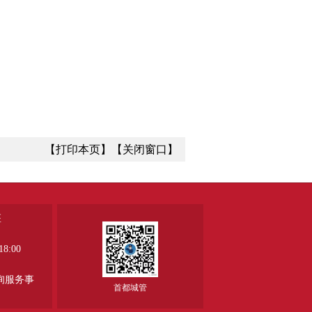
【打印本页】
【关闭窗口】
座
8:00
、
询服务事
首都城管