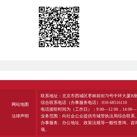
联系地址：北京市西城区枣林前街70号中环大厦B
综合联系电话（办事服务电话）:010-68516110
网站地图
电话接听时间为（工作日）：9:00—12:00，14:00—1
法律声明
业务范围：向社会公众提供市城管执法局综合联系
办事服务、办公地址、政策法规等一般性查询、咨
项。