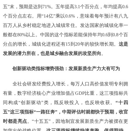
五”末，预期是达到71%。五年提高3.1个百分点，年均提高0.6
个百分点左右。用“14亿”乘以0.6%，意味着每年预计有八九
百万人从乡村稳定地进入城镇常住。发达国家的城镇化率一
般都在80%以上。中国的这个指标若能保持年均0.6到0.8个百
分点的增长，城镇化进程还有15到20年的较快增长期。
这是
发展的潜力所在，也是城乡融合发展的攻坚所向
。
创新驱动类指标增势强劲：发展新质生产力大有可为
全社会研发经费投入增长，每万人口高价值发明专利拥
有量，数字经济核心产业增加值占GDP比重，这三项指标共
同构成“创新驱动”类，既反映投入，也反映收获。
“十四
五”这三项指标“一路狂奔”，中期评估时就都快于预期，收官
时都是亮点
。“十五五”，因地制宜发展新质生产力被摆在更
加突出的战略位置。
这三项指标继续快速奔跑，值得期待，