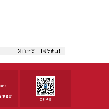
【打印本页】
【关闭窗口】
座
8:00
、
询服务事
首都城管