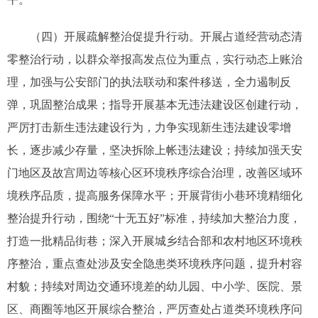
（四）开展疏解整治促提升行动。开展占道经营动态清
零整治行动，以群众举报高发点位为重点，实行动态上账治
理，加强与公安部门的执法联动和案件移送，全力遏制反
弹，巩固整治成果；指导开展基本无违法建设区创建行动，
严厉打击新生违法建设行为，力争实现新生违法建设零增
长，逐步减少存量，坚决拆除上帐违法建设；持续加强天安
门地区及故宫周边等核心区环境秩序综合治理，改善区域环
境秩序品质，提高服务保障水平；开展背街小巷环境精细化
整治提升行动，围绕“十无五好”标准，持续加大整治力度，
打造一批精品街巷；深入开展城乡结合部和农村地区环境秩
序整治，重点查处涉及安全隐患类环境秩序问题，提升村容
村貌；持续对周边交通环境差的幼儿园、中小学、医院、景
区、商圈等地区开展综合整治，严厉查处占道类环境秩序问