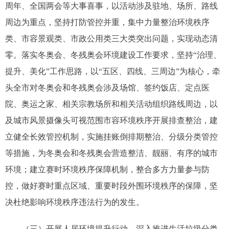
周年、全国两会等大事喜事，以活动涉及驻地、场所、路线
周边为重点，坚持打防管控并重，集中力量整治环境秩序
类、市容景观类、市政公用类三大类突出问题，实现动态清
零。落实冬奥会、冬残奥会环境建设工作要求，坚持“治理、
提升、美化”工作思路，以“五区、四线、三周边”为核心，牵
头全市对冬奥会和冬残奥会涉及场馆、签约饭店、定点医
院、奥运之家、相关宗教场所和相关活动组织路线周边，以
及城市风景摄像头可视范围市容环境秩序开展排查整治，建
立健全长效管控机制，实施挂账倒排期整治、分级分类管控
等措施，为冬奥会和冬残奥会营造整洁、靓丽、有序的城市
环境；建立赛时环境秩序保障机制，整合多方力量参与防
控，做好赛时重点区域、重要时段外围环境秩序的保障，坚
决杜绝影响环境秩序违法行为的发生。
（三）开展人居环境提升行动。深入推进生活垃圾分类