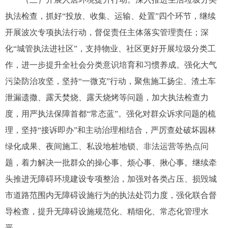
执法检查，抓好“投放、收集、运输、处置”四个环节，继续
开展波次专项执法行动，督促责任主体落实管理责任；深
化“城管执法进社区”，支持物业、社区更好开展垃圾分类工
作，进一步提升全社会分类意识培育和习惯养成。强化大气
污染防治攻坚，坚持“一微克”行动，聚焦施工扬尘、渣土车
泄漏遗撒、露天焚烧、露天烧烤等问题，加大执法检查力
度，用严执法保障首都“常态蓝”。强化对群众诉求问题的梳
理，坚持“接诉即办”和主动治理相结合，严厉查处破坏园林
绿化成果、夜间施工、私设地桩地锁、非法运营等热点问
题，着力解决一批群众的操心事、烦心事、揪心事。继续牵
头推进无障碍环境建设专项整治，加强对各类占压、损毁城
市道路范围内无障碍设施行为的执法处罚力度，强化联合督
导检查，提升无障碍设施规范化、精细化、常态化管理水
平。