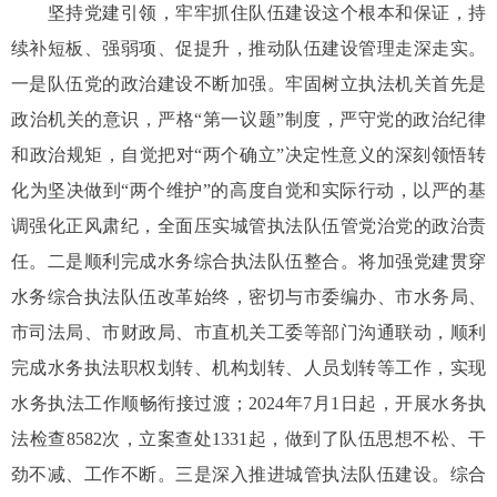
坚持党建引领，牢牢抓住队伍建设这个根本和保证，持
续补短板、强弱项、促提升，推动队伍建设管理走深走实。
一是队伍党的政治建设不断加强。牢固树立执法机关首先是
政治机关的意识，严格“第一议题”制度，严守党的政治纪律
和政治规矩，自觉把对“两个确立”决定性意义的深刻领悟转
化为坚决做到“两个维护”的高度自觉和实际行动，以严的基
调强化正风肃纪，全面压实城管执法队伍管党治党的政治责
任。二是顺利完成水务综合执法队伍整合。将加强党建贯穿
水务综合执法队伍改革始终，密切与市委编办、市水务局、
市司法局、市财政局、市直机关工委等部门沟通联动，顺利
完成水务执法职权划转、机构划转、人员划转等工作，实现
水务执法工作顺畅衔接过渡；2024年7月1日起，开展水务执
法检查8582次，立案查处1331起，做到了队伍思想不松、干
劲不减、工作不断。三是深入推进城管执法队伍建设。综合