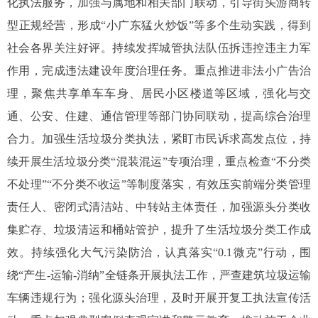
化执法服务，加强与属地和相关部门联动，引导街头游商转
型正规经营，形成“小广东猛火炒饭”等多个生动实践，得到
社会各界关注好评。持续发挥城管执法队伍拆违控违主力军
作用，完成违法建设年度治理任务。重点推进非法小广告治
理，聚焦共享单车车身、居民小区楼道等区域，强化与交
通、公安、住建、通信管理等部门协同联动，提高综合治理
合力。加强生活垃圾分类执法，紧盯市民诉求高发点位，持
续开展生活垃圾分类“混装混运”专项治理，重点检查“不分类
不处理”“不分类不收运”等制度落实，有效压实前端分类管理
责任人、密闭式清洁站、中转站主体责任，加强源头分类收
集贮存、垃圾清运和桶站管护，提升了生活垃圾分类工作成
效。持续强化大气污染防治，认真落实“0.1微克”行动，围
绕“产生-运输-消纳”全链条开展执法工作，严查建筑垃圾运输
车辆违规行为；强化源头治理，及时开展开复工执法宣传活