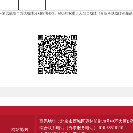
=笔试成绩与面试成绩分别按照40%、60%的权重计入综合成绩（专业考试成绩占面试
联系地址：北京市西城区枣林前街70号中环大厦B
综合联系电话（办事服务电话）:010-68516110
网站地图