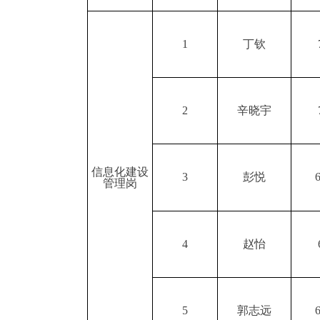
1
丁钦
2
辛晓宇
信息化建设
3
彭悦
管理岗
4
赵怡
5
郭志远