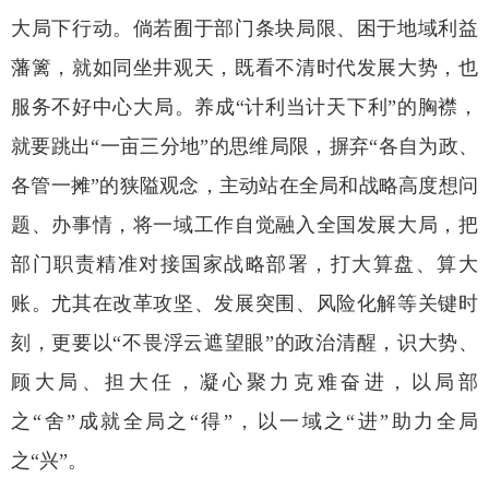
大局下行动。倘若囿于部门条块局限、困于地域利益
藩篱，就如同坐井观天，既看不清时代发展大势，也
服务不好中心大局。养成“计利当计天下利”的胸襟，
就要跳出“一亩三分地”的思维局限，摒弃“各自为政、
各管一摊”的狭隘观念，主动站在全局和战略高度想问
题、办事情，将一域工作自觉融入全国发展大局，把
部门职责精准对接国家战略部署，打大算盘、算大
账。尤其在改革攻坚、发展突围、风险化解等关键时
刻，更要以“不畏浮云遮望眼”的政治清醒，识大势、
顾大局、担大任，凝心聚力克难奋进，以局部
之“舍”成就全局之“得”，以一域之“进”助力全局
之“兴”。