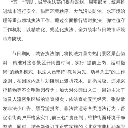
“五一”假期，城管执法部门提前谋划、周密部署，统筹推
进城市运行安全、街面环境秩序、大气污染防治、水环境治
理等重点领域执法工作。通过全面推行错时执法、弹性值守
工作机制，以精准化、规范化执法，全力筑牢节日城市环境
秩序防线。
节日期间，城管执法部门将执法力量向热门景区景点倾
斜，精准对接各景区开闭园时间，实行“提前上岗、延时撤
岗”的勤务模式。执法人员坚持“教育为先、劝导为主”的工作
原则，在园区内及时劝阻制止攀折花木、乱扔垃圾、违规采
挖植物等不文明游园行为；加大对公园出入口、周边主次干
道及人流密集区域的巡查频次，依法查处无照经营、张贴散
发非法小广告、黑导游揽客、非法营运等各类违法行为，督
促沿街商户严格落实“门前三包” 责任制，维护街面环境干净
整洁。同时，结合新修订并正式实施的《北京市非机动车管