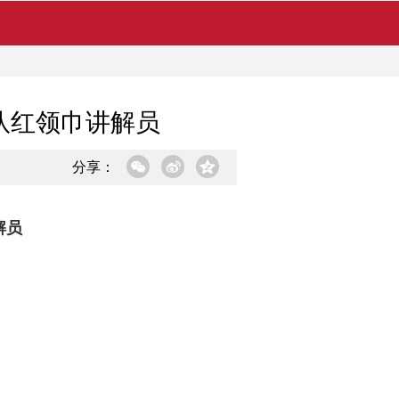
队红领巾讲解员
分享：
解员