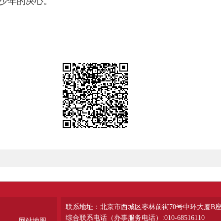
少年的决心。
联系地址：北京市西城区枣林前街70号中环大厦B
综合联系电话（办事服务电话）:010-68516110
网站地图