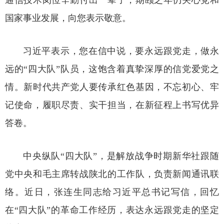
通信技术岗位辛勤付出一辈子，期颐之年仍关心党和
国家事业发展，向您表示敬意。
习近平表示，您在信中说，要永远跟党走，做永
远的“四大队”队员，这饱含着真挚深厚的信党爱党之
情。新时代共产党人要传承红色基因，不忘初心、牢
记使命，履职尽责、实干担当，在新征程上书写优异
答卷。
中央纵队“四大队”，是解放战争时期新华社跟随
党中央和毛主席转战陕北的工作队，负责新闻通讯联
络。近日，张连生同志给习近平总书记写信，回忆
在“四大队”的革命工作经历，表达永远跟党走的坚定