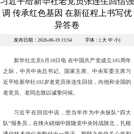
习近平给新华社老党员张连生回信强
调 传承红色基因 在新征程上书写优
异答卷
发布日期：2026-06-19 15:54
字体：[
大
中
小
]
新华社北京6月18日电 在中国共产党成立105周年
之际，中共中央总书记、国家主席、中央军委主席习
近平给新华社102岁老党员张连生回信，向他和全国的
老党员、老同志致以诚挚问候。
习近平在回信中说，您当年作为中央纵队“四大
队”报务员，在烽火硝烟中跟随党中央转战陕北，扎根