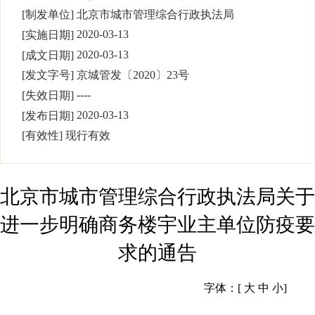
[制发单位]
北京市城市管理综合行政执法局
2020-03-13
[实施日期]
2020-03-13
[成文日期]
[发文字号]
京城管发
〔
2020
〕
23
号
----
[失效日期]
2020-03-13
[发布日期]
[有效性]
现行有效
北京市城市管理综合行政执法局关于
进一步明确商务楼宇业主单位防疫要
求的通告
字体：[
大
中
小
]