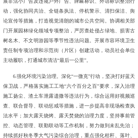
展非法小广告及违规户外广告、牌匾标识、外语标识整治行
动，强化协同共治、全链条执法、停机警示、清扫保洁、舆
论宣传等措施，打造视觉清朗的城市公共空间。协调相关部
门开展园林绿化领域专项整治，严厉查处侵占绿地、损害古
树名木、不文明游园等季节性违法问题。开展市容环境卫生
责任制专项治理和示范街（片区）创建活动，动员社会单位
主动履职，打通城市清洁“最后一公里”。
6.强化环境污染治理。深化“一微克”行动，坚决打好蓝天
保卫战，严格落实施工工地“六个百分之百”要求，深入治理
施工扬尘、渣土车泄露遗撒等违法行为，综合运用好视频巡
查、联合督导、联动惩戒等措施，进一步提高非现场检查执
法水平；加大露天烧烤、露天焚烧的治理力度，坚持事前管
控、动态管理、联勤联动等工作机制，努力做到未乱先治；
持续抓好秋冬季大气污染综合治理，重点强化秸秆、落叶、