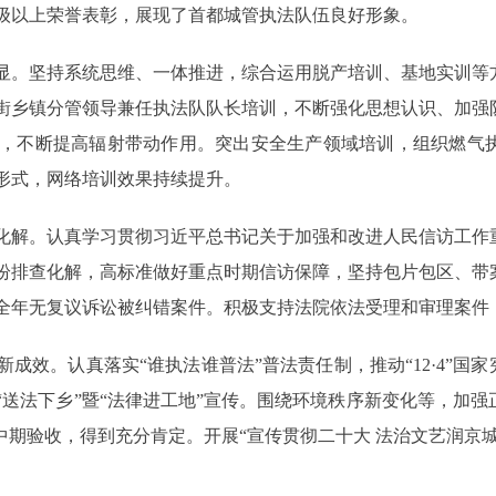
级以上荣誉表彰，展现了首都城管执法队伍良好形象。
。坚持系统思维、一体推进，综合运用脱产培训、基地实训等
街乡镇分管领导兼任执法队队长培训，不断强化思想认识、加强
，不断提高辐射带动作用。突出安全生产领域培训，组织燃气
形式，网络培训效果持续提升。
解。认真学习贯彻习近平总书记关于加强和改进人民信访工作
纷排查化解，高标准做好重点时期信访保障，坚持包片包区、带
全年无复议诉讼被纠错案件。积极支持法院依法受理和审理案件
。认真落实“谁执法谁普法”普法责任制，推动“12·4”国家
送法下乡”暨“法律进工地”宣传。围绕环境秩序新变化等，加
中期验收，得到充分肯定。开展“宣传贯彻二十大 法治文艺润京