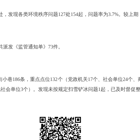
处，发现各类环境秩序问题127处154起，问题率为3.7%。较上期（
共派发《监管通知单》73件。
小巷186条，重点点位132个（党政机关17个、社会单位24个、
其他社会单位3个）。发现未按规定扫雪铲冰问题1起，已及时督促