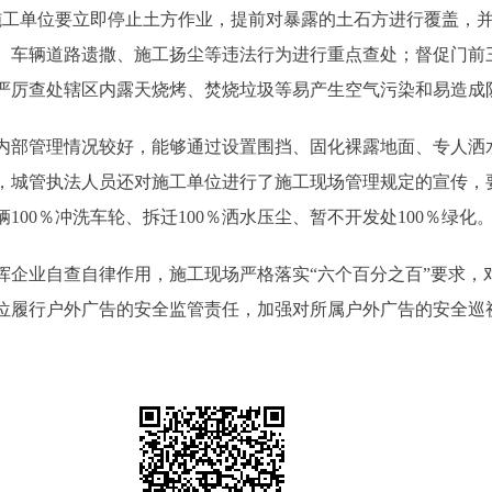
施工单位要立即停止土方作业，提前对暴露的土石方进行覆盖，
、车辆道路遗撒、施工扬尘等违法行为进行重点查处；督促门前
严厉查处辖区内露天烧烤、焚烧垃圾等易产生空气污染和易造成
内部管理情况较好，能够通过设置围挡、固化裸露地面、专人洒
，城管执法人员还对施工单位进行了施工现场管理规定的宣传，
辆100％冲洗车轮、拆迁100％洒水压尘、暂不开发处100％绿化
挥企业自查自律作用，施工现场严格落实“六个百分之百”要求，
位履行户外广告的安全监管责任，加强对所属户外广告的安全巡