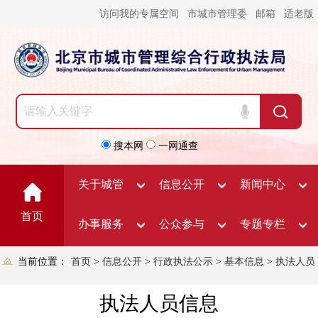
访问我的专属空间
市城市管理委
邮箱
适老版
搜本网
一网通查
关于城管
信息公开
新闻中心
首页
办事服务
公众参与
专题专栏
当前位置：
首页
>
信息公开
>
行政执法公示
>
基本信息
>
执法人员
执法人员信息