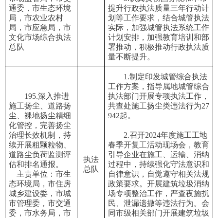
通委，市生态环境
提升行政执法质量三年行动计
局，市农业农村
划等工作要求，结合城管执法
局，市应急局，市
实际，加强城管执法系统工作
文化市场综合执法
计划安排，加强教育培训和部
总队
署推动，积极推动行政执法质
量不断提升。
1.制定印发城管综合执法
工作方案，指导属地城管综合
195.深入推进
执法部门开展专项执法工作，
施工扬尘、道路扬
共查处施工扬尘类违法行为27
尘、裸地扬尘精细
942起。
化管控，完善扬尘
治理长效机制，持
2.召开2024年度施工工地
续开展粗颗粒物、
春季开复工活动现场会，教育
道路尘负荷监测评
引导企业在施工、运输、消纳
执法
估和排名通报。
过程中，持续强化守法意识和
总队
主责单位：市生
自律意识，自觉遵守相关法规
态环境局，市住房
政策要求。开展建筑垃圾消纳
城乡建设委，市城
场专项整治工作，严查夜施扰
市管理委，市交通
民、泄漏遗撒等违法行为。会
委，市水务局，市
同市级相关部门开展建筑垃圾