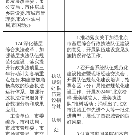
市发展改革委，市
公安局，市住房城
乡建设委
,市城市管
理委,市农业农村
局,市国动办
1.推动落实关于加强北京
174.深化基层
市基层综合行政执法队伍建设
综合执法改革，加
的意见，开展队伍建设意见实
强基层执法队伍规
施情况评估工作。
范化建设，落实提
升行政执法质量三
2.召开全系统队伍规范化
年行动计划各项重
建设推进暨现场经验交流会，
执法
点任务,构建更加顺
开展队伍规范化建设培训，指
规划
畅高效的综合执法
导各区（分）局推进规范化建
处
队
运行体系。加强行
设工作。开展2024年“北京榜
伍建
政执法信息服务平
样·最美城管人、最美执法
设指
台数据分析和成果
队”推树活动；涌现出了北京
导处
应用。
市法治工作先进个人等一批先
主责单位：市委
进典型，展现了首都城管的良
法制
编办，市司法局，
好风貌。
市城市管理委，市
处
市场监管局，市交
3.认真贯彻国务院和本市