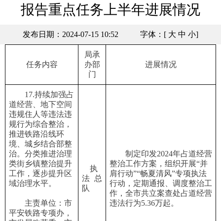
报告重点任务上半年进展情况
发布日期：2024-07-15 10:52
字体：[
大
中
小
]
局承
任务
内容
办
部
进展情况
门
17.持续加强占
道经营、地下空间
违规住人等违法违
规行为综合整治，
推进铁路沿线环
境、城乡结合部整
治。分类推进治理
制定印发
2024年占道经营
类街乡镇整治提升
整治工作方案，组织开展“并
执
工作，逐步提升区
肩行动”“畅夏清风”专项执法
法总
域治理水平。
行动，定期通报、调度整治工
队
作，全市共立案查处占道经营
主责单位：市
违法行为5.36万起。
平安铁路专项办，