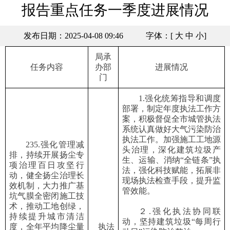
报告重点任务一季度进展情况
发布日期：2025-04-08 09:46
字体：[
大
中
小
]
局承
任务
内容
办
部
进展情况
门
1.强化统筹指导和调度
部署，制定年度执法工作方
案，积极督促全市城管执法
系统认真做好大气污染防治
执法工作。加强施工工地源
235.强化管理减
头治理，深化建筑垃圾产
排，持续开展扬尘专
生、运输、消纳“全链条”执
项治理百日攻坚行
法，强化科技赋能，拓展非
动，健全扬尘治理长
现场执法检查手段，提升监
效机制，大力推广基
管效能。
坑气膜全密闭施工技
术，推动工地创绿，
２
.强化执法协同联
持续提升城市清洁
动，坚持建筑垃圾“每周行
度，全年平均降尘量
执法