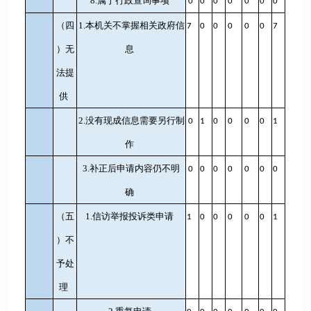
8.属于行政查询事项
0
0
0
0
0
0
0
（四
1.本机关不掌握相关政府信
7
0
0
0
0
0
7
）无
息
法提
供
2.没有现成信息需要另行制
0
1
0
0
0
0
1
作
3.补正后申请内容仍不明
0
0
0
0
0
0
0
确
（五
1.信访举报投诉类申请
1
0
0
0
0
0
1
）不
予处
理