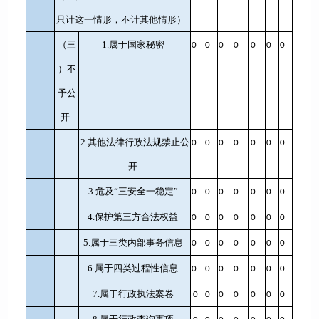
只计这一情形，不计其他情形）
（三
1.属于国家秘密
0
0
0
0
0
0
0
）不
予公
开
2.其他法律行政法规禁止公
0
0
0
0
0
0
0
开
3.危及“三安全一稳定”
0
0
0
0
0
0
0
4.保护第三方合法权益
0
0
0
0
0
0
0
5.属于三类内部事务信息
0
0
0
0
0
0
0
6.属于四类过程性信息
0
0
0
0
0
0
0
7.属于行政执法案卷
0
0
0
0
0
0
0