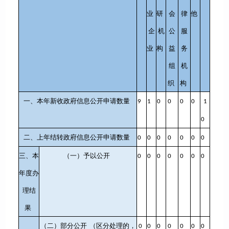
业
研
会
律
他
企
机
公
服
业
构
益
务
组
机
织
构
一、本年新收政府信息公开申请数量
9
1
0
0
0
0
1
0
二、上年结转政府信息公开申请数量
0
0
0
0
0
0
0
三、本
（一）予以公开
0
0
0
0
0
0
0
年度办
理结
果
（二）部分公开
（区分处理的，
0
0
0
0
0
0
0