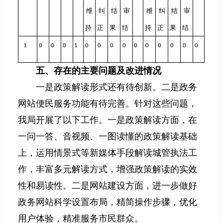
维
纠
结
审
维
纠
结
审
持
正
果
结
持
正
果
结
1
0
0
0
1
0
0
0
0
0
0
0
0
0
0
五、存在的主要问题及改进情况
一是政策解读形式还有待创新。二是政务
网站便民服务功能有待完善。针对这些问题，
我局开展了以下工作。一是政策解读方面，在
一问一答、音视频、一图读懂的政策解读基础
上，运用情景式等新媒体手段解读城管执法工
作，丰富多元解读方式，增强政策解读的实效
性和易读性。二是网站建设方面，进一步做好
政务网站科学设置布局，精简操作步骤，优化
用户体验，精准服务市民群众。