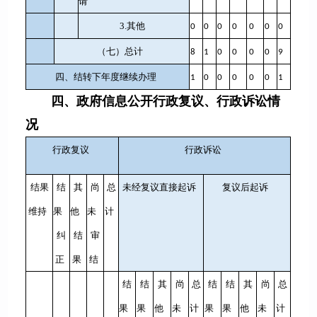
请
3.其他
0
0
0
0
0
0
0
（七）总计
8
1
0
0
0
0
9
四、结转下年度继续办理
1
0
0
0
0
0
1
四、政府信息公开行政复议、行政诉讼情
况
行政复议
行政诉讼
结果
结
其
尚
总
未经复议直接起诉
复议后起诉
维持
果
他
未
计
纠
结
审
正
果
结
结
结
其
尚
总
结
结
其
尚
总
果
果
他
未
计
果
果
他
未
计