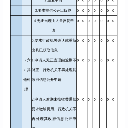
2.重复申请
0
0
0
0
0
0
0
3.要求提供公开出版物
0
0
0
0
0
0
0
4.无正当理由大量反复申
0
0
0
0
0
0
0
请
5.要求行政机关确认或重新
0
0
0
0
0
0
0
出具已获取信息
（六
1.申请人无正当理由逾期不
0
0
0
0
0
0
0
）其
补正、行政机关不再处理其
他处
政府信息公开申请
理
2.申请人逾期未按收费通知
0
0
0
0
0
0
0
要求缴纳费用、行政机关不
再处理其政府信息公开申