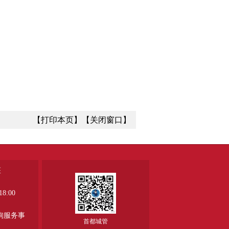
【打印本页】
【关闭窗口】
座
8:00
、
询服务事
首都城管