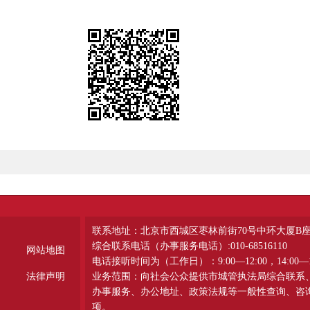
联系地址：北京市西城区枣林前街70号中环大厦B
综合联系电话（办事服务电话）:010-68516110
网站地图
电话接听时间为（工作日）：9:00—12:00，14:00—1
法律声明
业务范围：向社会公众提供市城管执法局综合联系
办事服务、办公地址、政策法规等一般性查询、咨
项。