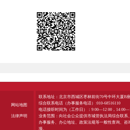
联系地址：北京市西城区枣林前街70号中环大厦B
综合联系电话（办事服务电话）:010-68516110
网站地图
电话接听时间为（工作日）：9:00—12:00，14:00—1
法律声明
业务范围：向社会公众提供市城管执法局综合联系
办事服务、办公地址、政策法规等一般性查询、咨
项。