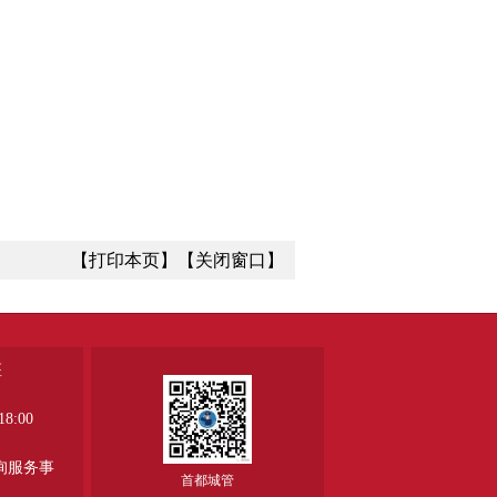
【打印本页】
【关闭窗口】
座
8:00
、
询服务事
首都城管