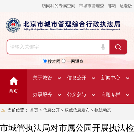
访问我的专属空间
市城市管理委
邮箱
适老版
搜本网
一网通查
关于城管
信息公开
新闻中心
首页
办事服务
公众参与
专题专栏
当前位置：
首页
>
信息公开
>
权威信息发布
>
执法动态
市城管执法局对市属公园开展执法检