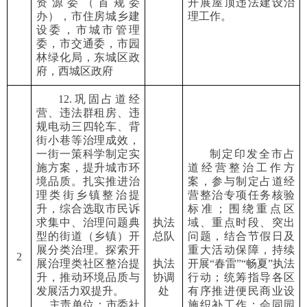
资源委（首规委
开展
屋顶
违法建设治
办），市住房城乡建
理工作。
设委，市城市管理
委，市交通委，市园
林绿化局，东城区政
府，西城区政府
12.巩固占道经
营、违法群租房、违
规电动三四轮车、背
街小巷等治理成效，
一街一策科学制定实
制定印发全市占
施方案，提升城市环
道经营整治工作方
境品质。扎实推进治
案，
参与
制定占道经
理类街乡镇整治提
营整治专项任务核验
升，综合选取市民诉
标准
；
围绕重点区
求集中、治理问题典
执法
域、重点时段、突出
型的街道（乡镇）开
总队
问题，结合节假日及
展分类治理。探索开
重大活动保障，持续
2
展治理类社区整治提
执法
开展
“
春雷
”“
畅夏
”
执法
升，推动环境品质与
协调
行动
；
统筹指导各区
发展活力双提升。
处
有序推进便民商业设
主责单位：市委社
施织补工作
；
会同园