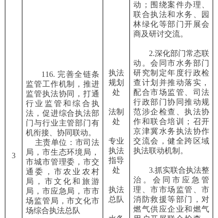
动；围绕案件办理、
联合执法和水务、园
林绿化
等部门
开展会
商及研讨交流。
2.深化部门常态联
动。会同市水务部门
执法
研究制定年度行政检
116.
完善全链条
规划
查计划并推动落实，
监管工作机制，推进
处
配合市场监管、司法
监管执法协同，打通
行政部门协同推动规
行业监管和综合执
法制
范涉企检查、执法协
法，促进综合执法部
处
作和联合培训；召开
门与行业主管部门有
京津冀水务执法协作
机衔接、协同联动。
专业
交流会，健全跨区域
主责单位：市司法
执法
执法联动机制。
局，市生态环境局，
3
指导
市城市管理委，市交
处
3.抓实联合执法整
通委，市农业农村
治。会同市应急管
局，市文化和旅游
执法
理、市市场监管、市
局，市应急局，市市
总队
消防救援等部门，对
场监管局，市文化市
燃气供应企业和燃气
场综合执法总队