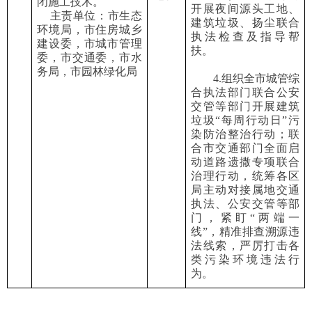
闭施工技术。
开展夜间源头工地、
主责单位：市生态
建筑垃圾、扬尘联合
环境局，市住房城乡
执法检查及指导帮
建设委，市城市管理
扶
。
委，市交通委，市水
务局，市园林绿化局
4.
组织全市城管综
合执法部门联合公安
交管等部门开展建筑
垃圾
“
每周行动日
”
污
染防治整治行动；
联
合市交通部门
全面启
动道路遗撒专项联合
治理行动，统筹各区
局主动对接属地交通
执法、公安交管等部
门，紧盯
“
两端一
线
”
，精准排查溯源违
法线索，严厉打击各
类污染环境违法行
为。