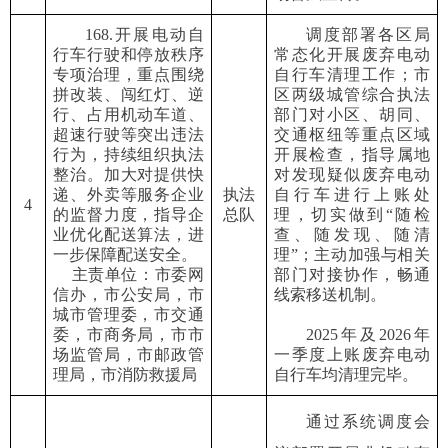
168.开展电动自
调度部署各区局
行车行驶和停放秩序
常态化
开展废弃电动
专项治理，重点围绕
自行车清理工作
；
市
拼改装、闯红灯、逆
区两级城管综合执法
行、占用机动车道、
部门
对
小区、胡同、
超速行驶等突出违法
交通枢纽等
重点区域
行为，持续组织执法
开展检查
，
指导属地
整治。加大对提供快
对
发现疑似废弃
电动
递、外卖等服务企业
执法
自行车进行
上账处
4
的监督力度，指导企
总队
理，切实做到
“
随检
业优化配送算法，进
查、随发现、随清
一步保障配送安全。
理
”
；主动加强与相关
主责单位：市委网
部门对接协作，畅通
信办，市公安局，市
线索移送机制。
城市管理委，市交通
委，市商务局，市市
2025年及
202
6
年
场监管局，市邮政管
一季度
上账
废弃电动
理局，市消防救援局
自行车
均清理完毕。
通过系统调度会