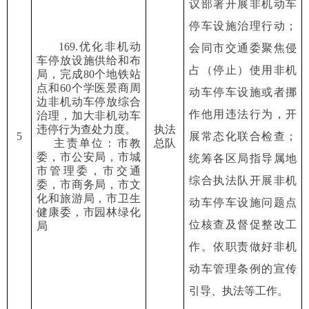
议部署开展非机动车
停车设施治理行动
；
169.优化非机动
会同市交通委聚焦侵
车停放设施供给和布
占（停止）使用非机
局，完成80个地铁站
点和60个学医景商周
动车停车设施或者挪
边非机动车停放综合
作他用违法行为，开
治理，加大非机动车
违停行为查处力度。
执法
5
展常态化联合检查
；
主责单位：市教
总队
委，市公安局，市城
统筹各区局指导属地
市管理委，市交通
综合执法队
开展
非机
委，市商务局，市文
化和旅游局，市卫生
动车停车设施问题点
健康委，市园林绿化
位核查及督促整改工
局
作。依职责做好非机
动车管理条例的宣传
引导、执法等工作。