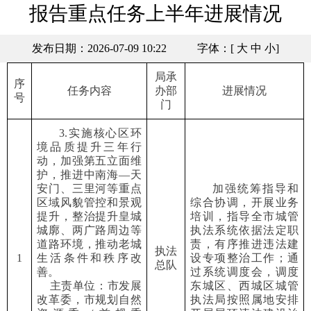
报告重点任务上半年进展情况
发布日期：2026-07-09 10:22
字体：[
大
中
小
]
局承
序
任务
内容
办
部
进展情况
号
门
3.实施核心区环
境品质提升三年行
动，加强第五立面维
护，推进中南海—天
安门、三里河等重点
加强统筹指导和
区域风貌管控和景观
综合协调，开展业务
提升，整治提升皇城
培训，指导全市城管
城廓、两广路周边等
执法系统依据法定职
道路环境，推动老城
责，有序推进违法建
执法
1
生活条件和秩序改
设专项整治工作
；
通
总队
善。
过系统调度会，调度
主责单位：市发展
东城
区
、西城区城管
改革委，市规划自然
执法局
按照属地安排