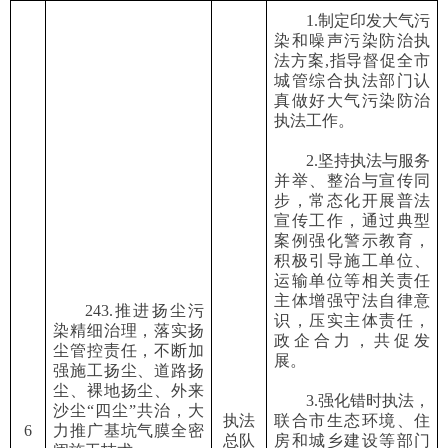
1.
制定印发大气污
染和噪声污染防治执
法方案
,指导督促全市
城管综合执法
部门
认
真做好大气污染防治
执法工作。
2.
坚持执法与服务
并举、整治与宣传同
步，常态化开展普法
宣传工作，通过典型
案例强化警示教育，
积极引导施工单位、
运输单位等相关责任
主体增强守法自律意
243.推进扬尘污
识，压实主体责任，
染精细治理，落实扬
政企合力，共促发
尘管控责任，不断加
展。
强施工扬尘、道路扬
尘、裸地扬尘、外来
3.
强化错时执法，
沙尘“四尘”共治，大
执法
联合市生态环境、
住
6
力推广基坑气膜全密
总队
房和城乡建设
等部门