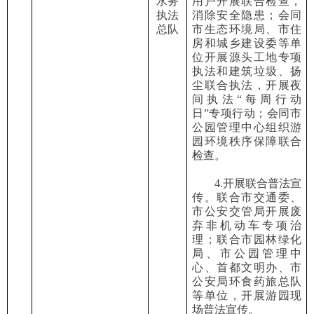
水务
用户开展联合检查，
执法
消除安全隐患；会同
总队
市生态环境局、市住
房
和
城乡建设委等单
位开展源头工地专项
执法和建筑垃圾、扬
尘联合执法，开展夜
间执法
“
每周行动
日
”
专项行动；会同市
公园管理中心组织游
园环境秩序保障联合
检查。
4.开展联合普法宣
传。联合市交通委、
市公安交管局开展废
弃非机动车专项治
理；联合市园林绿化
局、市公园管理中
心、首都文明办、市
公安局环食药旅总队
等单位，开展游园现
场普法宣传。