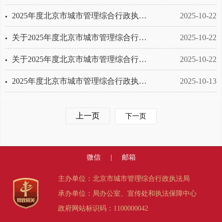
2025年度北京市城市管理综合行政执法局 “首都城管”微信公众号内容满意度征集[征集时间: 2025-10-22至2025-10-29]
2025-10-22
关于2025年度北京市城市管理综合行政执法局网站建设内容满意度征集的反馈[征集时间: 2025-10-13至2025-10-20]
2025-10-22
关于2025年度北京市城市管理综合行政执法局网站使用便利性调查的反馈 [征集时间: 2025-10-13至2025-10-20]
2025-10-22
2025年度北京市城市管理综合行政执法局网站建设内容满意度征集[征集时间: 2025-10-13至2025-10-20]
2025-10-13
上一页
下一页
微信
|
邮箱
主办单位：北京市城市管理综合行政执法局
承办单位：局办公室、宣传处和执法保障中心
政府网站标识码：1100000042