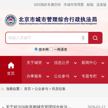
访问我的专属空间
市城市管理委
邮箱
适老版
搜本网
一网通查
关于城管
信息公开
新闻中心
首页
办事服务
公众参与
专题专栏
当前位置：
首页
>
公众参与
>
民意征集
关于对2026年首都城市管理综合执法工作公开征集意见建议的反馈[征集时间: 2025-11-27至2025-12-15]
2026-01-12